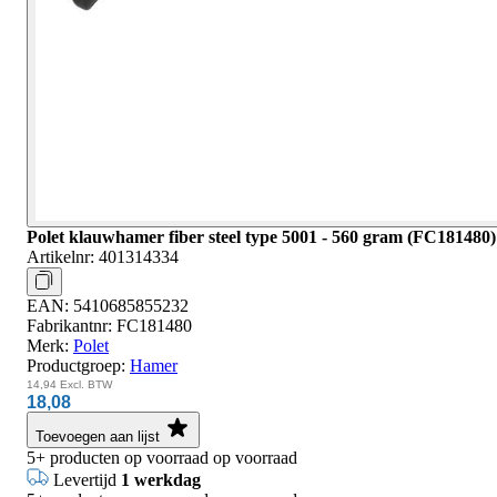
Polet klauwhamer fiber steel type 5001 - 560 gram (FC181480)
Artikelnr:
401314334
EAN:
5410685855232
Fabrikantnr:
FC181480
Merk:
Polet
Productgroep:
Hamer
14,94
Excl. BTW
18,08
Toevoegen aan lijst
5+
producten op voorraad
op voorraad
Levertijd
1 werkdag