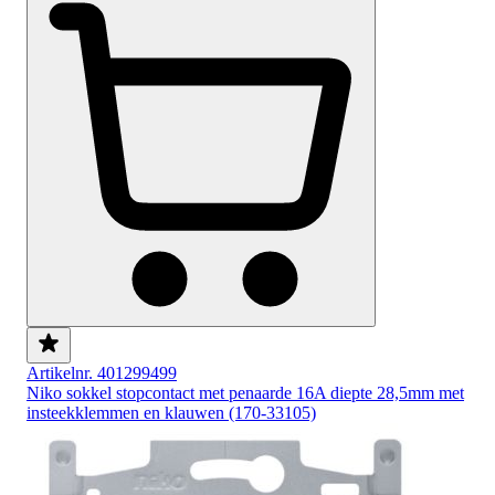
Artikelnr. 401299499
Niko sokkel stopcontact met penaarde 16A diepte 28,5mm met
insteekklemmen en klauwen (170-33105)