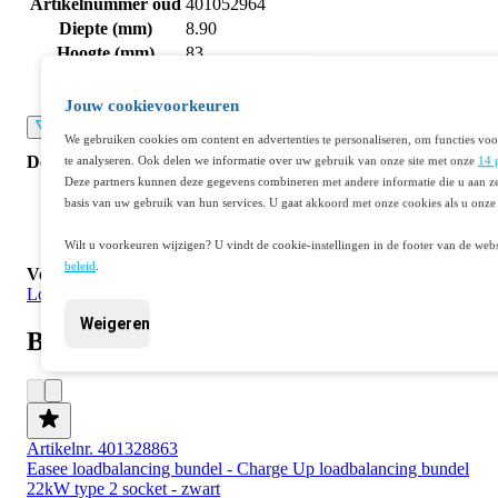
Artikelnummer oud
401052964
Diepte (mm)
8.90
Hoogte (mm)
83
Breedte (mm)
298
Kleur
Brons
Jouw cookievoorkeuren
Lees meer
We gebruiken cookies om content en advertenties te personaliseren, om functies voo
Documenten
te analyseren. Ook delen we informatie over uw gebruik van onze site met onze
14 
Deze partners kunnen deze gegevens combineren met andere informatie die u aan ze
basis van uw gebruik van hun services. U gaat akkoord met onze cookies als u onze 
Datasheet 401052964U
Wilt u voorkeuren wijzigen? U vindt de cookie-instellingen in de footer van de webs
beleid
.
Veelgestelde vragen
Log in
of
maak een account aan
om een vraag te stellen.
Weigeren
Best verkocht
Artikelnr. 401328863
Easee loadbalancing bundel - Charge Up loadbalancing bundel
22kW type 2 socket - zwart