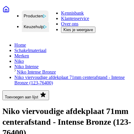
Kennisbank
Producten
Klantenservice
Over ons
Keuzehulp
Kies je weergave
Home
Schakelmateriaal
Merken
Niko
Niko Intense
Niko Intense Bronze
Niko viervoudige afdekplaat 71mm centerafstand - Intense
Bronze (123-76400)
Toevoegen aan lijst
Niko viervoudige afdekplaat 71mm
centerafstand - Intense Bronze (123-
76400)