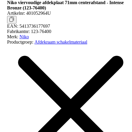
Niko viervoudige afdekplaat 71mm centerafstand - Intense
Bronze (123-76400)
Artikelnr:
401052964U
EAN:
5413736177697
Fabrikantnr:
123-76400
Merk:
Niko
Productgroep:
Afdekraam schakelmateriaal