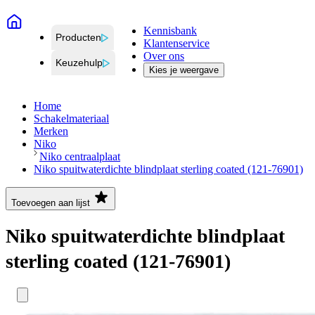
Kennisbank
Producten
Klantenservice
Over ons
Keuzehulp
Kies je weergave
Home
Schakelmateriaal
Merken
Niko
Niko centraalplaat
Niko spuitwaterdichte blindplaat sterling coated (121-76901)
Toevoegen aan lijst
Niko spuitwaterdichte blindplaat
sterling coated (121-76901)