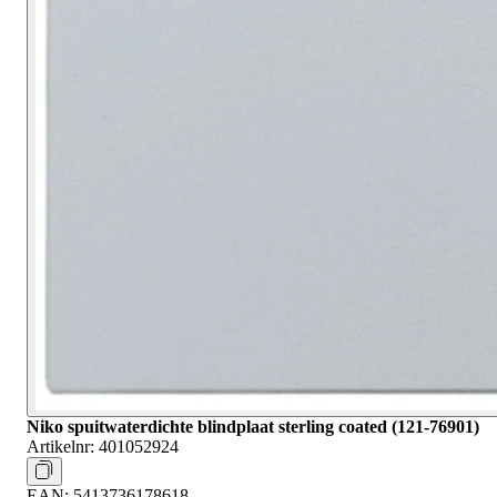
Niko spuitwaterdichte blindplaat sterling coated (121-76901)
Artikelnr:
401052924
EAN:
5413736178618