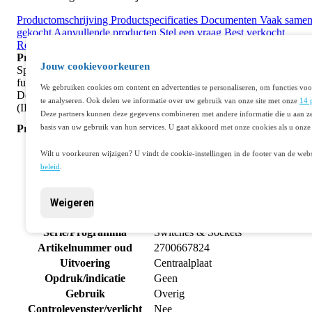
Productomschrijving
Productspecificaties
Documenten
Vaak same
gekocht
Aanvullende producten
Stel een vraag
Best verkocht
Recent bekeken
Productomschrijving
Jouw cookievoorkeuren
Spuitwaterdichte centrale blindplaat voor afdekking van ongebruik
functies. Gemaakt van vormvaste, halogeenvrije kunststof (pc+asa)
We gebruiken cookies om content en advertenties te personaliseren, om functies voo
Demontage met schroevendraaier of ander hulpmiddel. Slagvast
te analyseren. Ook delen we informatie over uw gebruik van onze site met onze
14 
(IK06), beschermingsgraad IP41. Afmetingen 44,5 x 44,5 x 8,6 m
Deze partners kunnen deze gegevens combineren met andere informatie die u aan ze
Productspecificaties
basis van uw gebruik van hun services. U gaat akkoord met onze cookies als u onze 
Artikelnummer
401052924
Wilt u voorkeuren wijzigen? U vindt de cookie-instellingen in de footer van de webs
Fabrikantnummer
121-76901
beleid
.
EAN code
5413736178618
Merk
Niko
Weigeren
Bedieningselement /centraalplaat
Productgroep
schakelmateriaal
Serie/Programma
Switches & Sockets
Artikelnummer oud
2700667824
Uitvoering
Centraalplaat
Opdruk/indicatie
Geen
Gebruik
Overig
Controlevenster/verlicht
Nee