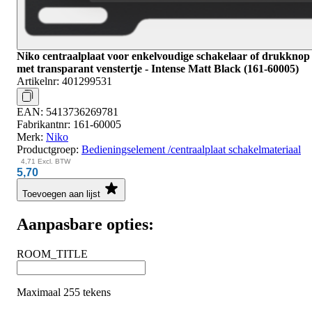
Niko centraalplaat voor enkelvoudige schakelaar of drukknop
met transparant venstertje - Intense Matt Black (161-60005)
Artikelnr:
401299531
EAN:
5413736269781
Fabrikantnr:
161-60005
Merk:
Niko
Productgroep:
Bedieningselement /centraalplaat schakelmateriaal
4,71
Excl. BTW
5,70
Toevoegen aan lijst
Aanpasbare opties:
ROOM_TITLE
Maximaal 255 tekens