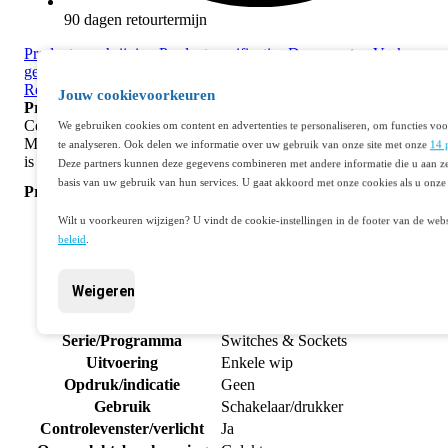
90 dagen retourtermijn
Productomschrijving
Productspecificaties
Documenten
Vaak same
gekocht
Aanvullende producten
Stel een vraag
Best verkocht
Recent bekeken
Jouw cookievoorkeuren
Productomschrijving
Centraalplaat uitgevoerd met een enkelvoudige drukknop met lens.
We gebruiken cookies om content en advertenties te personaliseren, om functies voo
Met deze drukknop kan je 1 verlichting bedienen. Afwerkingskleur
te analyseren. Ook delen we informatie over uw gebruik van onze site met onze
14 
is black coated.
Deze partners kunnen deze gegevens combineren met andere informatie die u aan ze
basis van uw gebruik van hun services. U gaat akkoord met onze cookies als u onze 
Productspecificaties
Artikelnummer
401299531
Wilt u voorkeuren wijzigen? U vindt de cookie-instellingen in de footer van de webs
Fabrikantnummer
161-60005
beleid
.
EAN code
5413736269781
Merk
Niko
Weigeren
Bedieningselement /centraalplaat
Productgroep
schakelmateriaal
Serie/Programma
Switches & Sockets
Uitvoering
Enkele wip
Opdruk/indicatie
Geen
Gebruik
Schakelaar/drukker
Controlevenster/verlicht
Ja