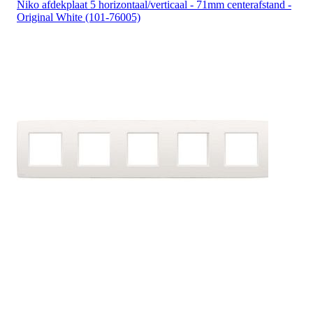
Niko afdekplaat 5 horizontaal/verticaal - 71mm centerafstand -
Original White (101-76005)