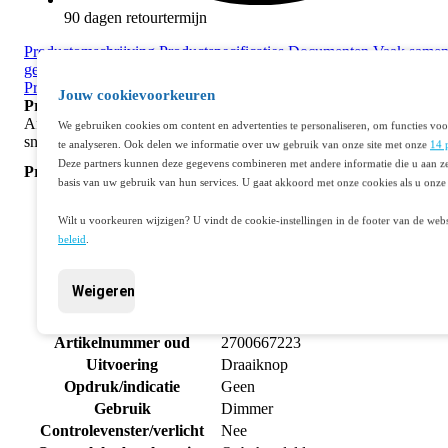
90 dagen retourtermijn
Productomschrijving
Productspecificaties
Documenten
Vaak same
gekocht
Aanvullende producten
Stel een vraag
Productbeoordelingen
Best verkocht
Recent bekeken
Jouw cookievoorkeuren
Productomschrijving
Afwerkingsset met een draaiknop voor een draadknopdimmer of
We gebruiken cookies om content en advertenties te personaliseren, om functies voo
snelheidsregelaar in de kleur wit.
te analyseren. Ook delen we informatie over uw gebruik van onze site met onze
14 
Deze partners kunnen deze gegevens combineren met andere informatie die u aan ze
Productspecificaties
basis van uw gebruik van hun services. U gaat akkoord met onze cookies als u onze 
Artikelnummer
401052835
Fabrikantnummer
101-31000
Wilt u voorkeuren wijzigen? U vindt de cookie-instellingen in de footer van de webs
EAN code
5413736216280
beleid
.
Merk
Niko
Bedieningselement /centraalplaat
Productgroep
Weigeren
schakelmateriaal
Serie/Programma
Lighting Control
Artikelnummer oud
2700667223
Uitvoering
Draaiknop
Opdruk/indicatie
Geen
Gebruik
Dimmer
Controlevenster/verlicht
Nee