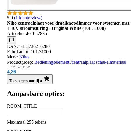
5,0
(1 klantreview)
Niko centraalplaat voor draaiknopdimmer voor systemen met
1-10V stroomsturing - Original White (101-31000)
Artikelnr:
401052835
EAN:
5413736216280
Fabrikantnr:
101-31000
Merk:
Niko
Productgroep:
Bedieningselement /centraalplaat schakelmateriaal
3,52
Excl. BTW
4,26
Toevoegen aan lijst
Aanpasbare opties:
ROOM_TITLE
Maximaal 255 tekens