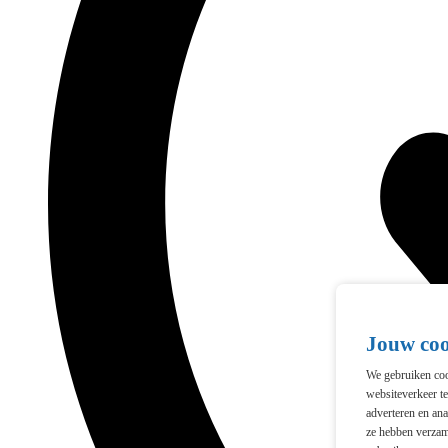
Jouw co
We gebruiken cook
websiteverkeer t
adverteren en ana
ze hebben verzam