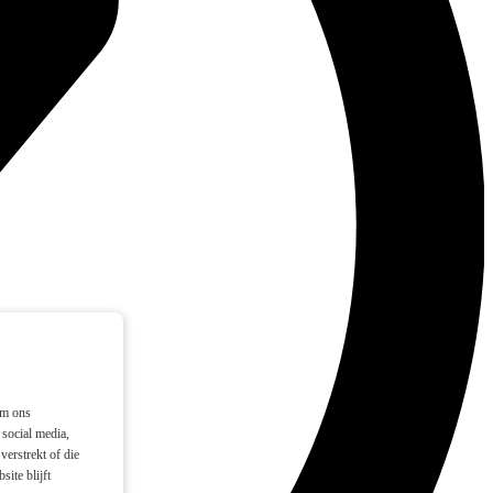
om ons
social media,
verstrekt of die
ite blijft