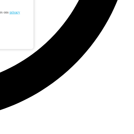
ees ons
privacy