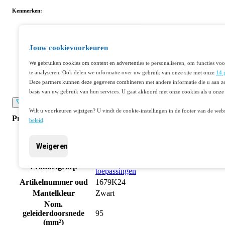
Kenmerken:
Geharmoniseerde kabel
Temperatuurbereik van -30 to +60 graden
Jouw cookievoorkeuren
350V tot 750V
Blank koper, klasse 5
We gebruiken cookies om content en advertenties te personaliseren, om functies voo
Oliebestendig
te analyseren. Ook delen we informatie over uw gebruik van onze site met onze
14 
Weerbestendig
Deze partners kunnen deze gegevens combineren met andere informatie die u aan ze
Vochtbestendig (tot op zekere hoogte)
basis van uw gebruik van hun services. U gaat akkoord met onze cookies als u onze 
Lees meer
Wilt u voorkeuren wijzigen? U vindt de cookie-instellingen in de footer van de webs
Productspecificaties
beleid
.
Artikelnummer
401171103
Fabrikantnummer
30775M0001
Weigeren
EAN code
8785278179680
Voedingskabel < 1 kV, voor beweegbare
Productgroep
toepassingen
Artikelnummer oud
1679K24
Mantelkleur
Zwart
Nom.
geleiderdoorsnede
95
(mm²)