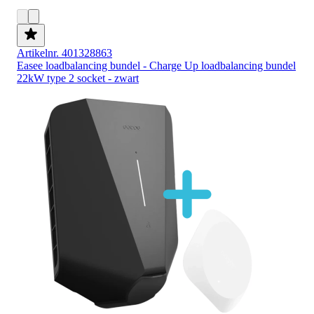
Artikelnr. 401328863
Easee loadbalancing bundel - Charge Up loadbalancing bundel
22kW type 2 socket - zwart