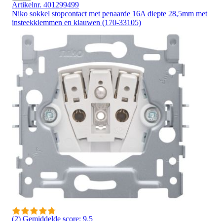
Artikelnr. 401299499
Niko sokkel stopcontact met penaarde 16A diepte 28,5mm met
insteekklemmen en klauwen (170-33105)
(2)
Gemiddelde score: 9.5