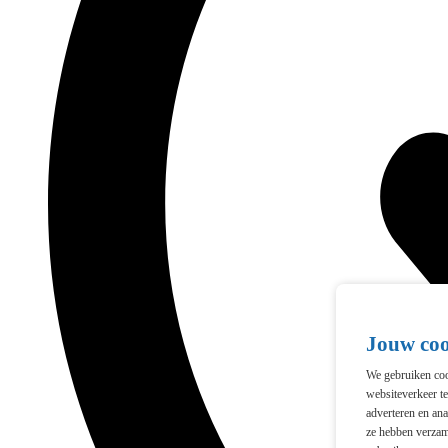
Jouw co
We gebruiken cook
websiteverkeer t
adverteren en ana
ze hebben verzam