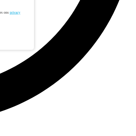
ees ons
privacy