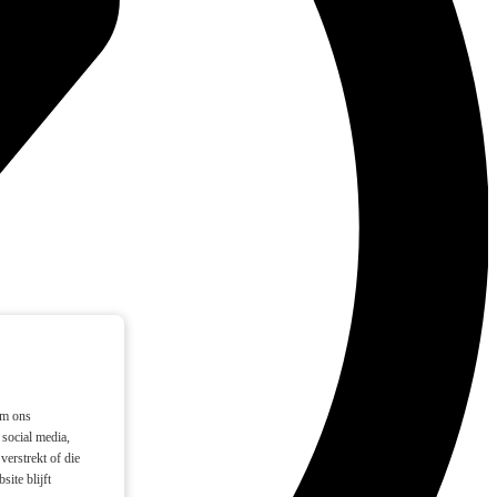
om ons
social media,
verstrekt of die
ite blijft