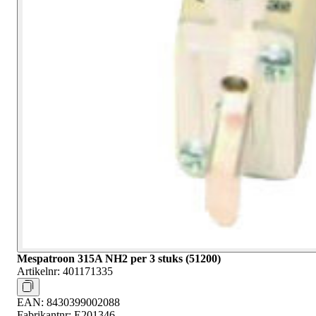
Mespatroon 315A NH2 per 3 stuks (51200)
Artikelnr:
401171335
EAN:
8430399002088
Fabrikantnr:
E201346