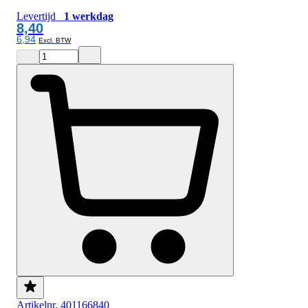
Levertijd
1 werkdag
8,40
6,94
Artikelnr. 401166840