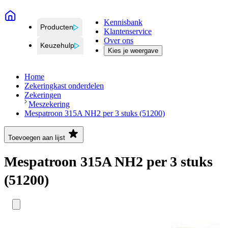
Kennisbank
Producten
Klantenservice
Over ons
Keuzehulp
Kies je weergave
Home
Zekeringkast onderdelen
Zekeringen
Meszekering
Mespatroon 315A NH2 per 3 stuks (51200)
Toevoegen aan lijst
Mespatroon 315A NH2 per 3 stuks
(51200)