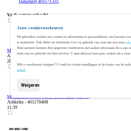
Datasheet 401171335
Vaak samen gekocht
Jouw cookievoorkeuren
We gebruiken cookies om content en advertenties te personaliseren, om functies voo
te analyseren. Ook delen we informatie over uw gebruik van onze site met onze
14 
Deze partners kunnen deze gegevens combineren met andere informatie die u aan ze
Mespatroon 400A NH2 per 3 stuks (51168)
basis van uw gebruik van hun services. U gaat akkoord met onze cookies als u onze 
Artikelnr : 401171233
28,05
Wilt u voorkeuren wijzigen? U vindt de cookie-instellingen in de footer van de webs
beleid
.
Weigeren
Mespatroon 160A NH00 per 3 stuks (51171)
Artikelnr : 401170408
11,39