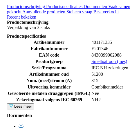
Productomschrijving
Productspecificaties
Documenten
Vaak same
gekocht
Aanvullende producten
Stel een vraag
Best verkocht
Recent bekeken
Productomschrijving
Verpakking van 3 stuks
Productspecificaties
Artikelnummer
401171335
Fabrikantnummer
E201346
EAN code
8430399002088
Productgroep
Smeltpatroon (mes)
Serie/Programma
IEC NH zekeringen
Artikelnummer oud
51200
Nom. (meet)stroom (A)
315
Uitvoering kenmelder
Combikenmelder
Geïsoleerde metalen draaggrepen (IMGL)
Nee
Zekeringmaat volgens IEC 60269
NH2
Lees meer
Documenten