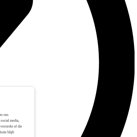
om ons
social media,
verstrekt of die
ite blijft