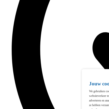
Jouw co
We gebruiken cook
websiteverkeer t
adverteren en ana
ze hebben verzam