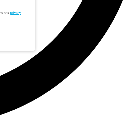
ees ons
privacy