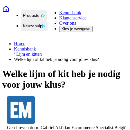
Kennisbank
Producten
Klantenservice
Over ons
Keuzehulp
Kies je weergave
Home
Kennisbank
Lijm en kitten
Welke lijm of kit heb je nodig voor jouw klus?
Welke lijm of kit heb je nodig
voor jouw klus?
Geschreven door:
Gabriel Akfidan
E-commerce Specialist België