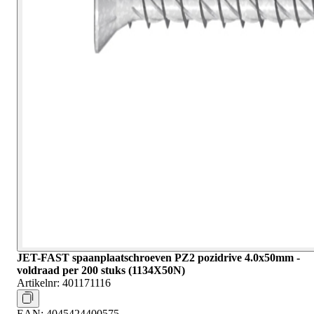
JET-FAST spaanplaatschroeven PZ2 pozidrive 4.0x50mm -
voldraad per 200 stuks (1134X50N)
Artikelnr:
401171116
EAN:
4045424400575