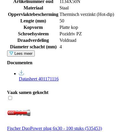
Artikelnummer oud
1134X50N
Materiaal
Staal
Oppervlaktebescherming
Thermisch verzinkt (Hot-dip)
Lengte (mm)
50
Kopvorm
Platte kop
Schroefsysteem
Pozidriv PZ
Draadverdeling
Voldraad
Diameter schacht (mm)
4
Lees meer
Documenten
Datasheet 401171116
Vaak samen gekocht
Fischer DuoPower plug 6x30 - 100 stuks (535453)