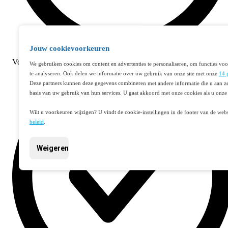
Jouw cookievoorkeuren
Voor
22:00
besteld,
morgen geleverd
We gebruiken cookies om content en advertenties te personaliseren, om functies voo
te analyseren. Ook delen we informatie over uw gebruik van onze site met onze
14 
Deze partners kunnen deze gegevens combineren met andere informatie die u aan ze
basis van uw gebruik van hun services. U gaat akkoord met onze cookies als u onze 
Wilt u voorkeuren wijzigen? U vindt de cookie-instellingen in de footer van de webs
beleid
.
Weigeren