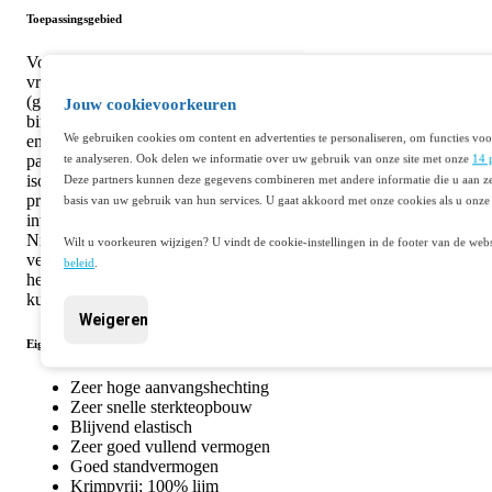
Toepassingsgebied
Voor het lijmen en monteren van vele bouwmaterialen op
vrijwel alle ondergronden, zoals hout, stucwerk, (natuur)steen,
(gas)beton, metaal, hardschuim en diverse kunststoffen. Metal stud
Jouw cookievoorkeuren
binnenwanden: lijmen/monteren van u-profielen op grond, plafond
We gebruiken cookies om content en advertenties te personaliseren, om functies voo
en muur. Geschikt voor binnen- en buitentoepassingen, zoals
panelen, plafondelementen, boeiboorden, gipsplaten, plaat- en
te analyseren. Ook delen we informatie over uw gebruik van onze site met onze
14 
isolatiematerialen, spiegels, regelwerk, plinten en schroten. Voor all
Deze partners kunnen deze gegevens combineren met andere informatie die u aan ze
professionele toepassingen, zoals gevel- en
basis van uw gebruik van hun services. U gaat akkoord met onze cookies als u onze 
interieurbouw, woning-, utiliteit- en carrosseriebouw.
Niet geschikt voor PE, PP, PTFE, puur gips, en bitumen. Bij het
Wilt u voorkeuren wijzigen? U vindt de cookie-instellingen in de footer van de webs
verlijmen van kunststof altijd eerst een hechtingsproef uitvoeren. D
beleid
.
hechting op kunststof kan variëren afhankelijk van het type
kunststof en de kwaliteit van het kunststof.
Weigeren
Eigenschappen
Zeer hoge aanvangshechting
Zeer snelle sterkteopbouw
Blijvend elastisch
Zeer goed vullend vermogen
Goed standvermogen
Krimpvrij; 100% lijm