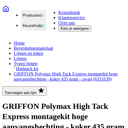
Kennisbank
Producten
Klantenservice
Over ons
Keuzehulp
Kies je weergave
Home
Bevestigingsmateriaal
Lijmen en kitten
Lijmen
Typen lijmen
Hightack kit
GRIFFON Polymax High Tack Express montagekit hoge
aanvangshechting - koker 435 gram - zwart (6311639)
Toevoegen aan lijst
GRIFFON Polymax High Tack
Express montagekit hoge
aanvangshechting - koker 435 gram