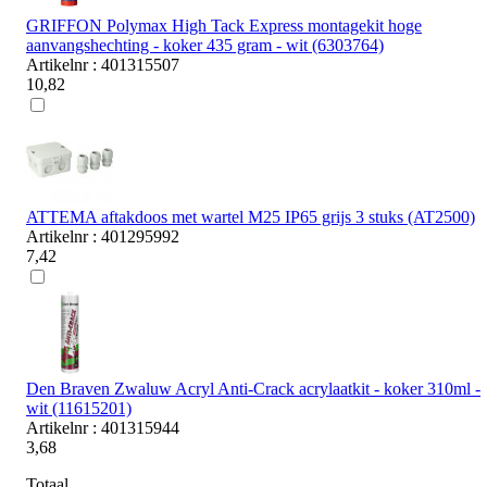
GRIFFON Polymax High Tack Express montagekit hoge
aanvangshechting - koker 435 gram - wit (6303764)
Artikelnr : 401315507
10,82
ATTEMA aftakdoos met wartel M25 IP65 grijs 3 stuks (AT2500)
Artikelnr : 401295992
7,42
Den Braven Zwaluw Acryl Anti-Crack acrylaatkit - koker 310ml -
wit (11615201)
Artikelnr : 401315944
3,68
Totaal