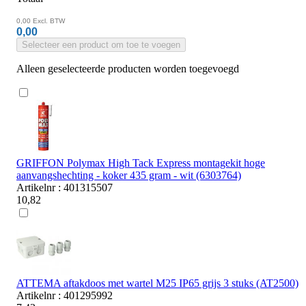
0,00
Excl. BTW
0,00
Selecteer een product om toe te voegen
Alleen geselecteerde producten worden toegevoegd
GRIFFON Polymax High Tack Express montagekit hoge
aanvangshechting - koker 435 gram - wit (6303764)
Artikelnr : 401315507
10,82
ATTEMA aftakdoos met wartel M25 IP65 grijs 3 stuks (AT2500)
Artikelnr : 401295992