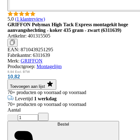
5,0
(1 klantreview)
GRIFFON Polymax High Tack Express montagekit hoge
aanvangshechting - koker 435 gram - zwart (6311639)
Artikelnr:
401315505
EAN:
8710439251295
Fabrikantnr:
6311639
Merk:
GRIFFON
Productgroep:
Montagelijm
8,94
Excl. BTW
10,82
Toevoegen aan lijst
70+
producten op voorraad
op voorraad
Levertijd
1 werkdag
70+
producten op voorraad
op voorraad
Aantal
Bestel