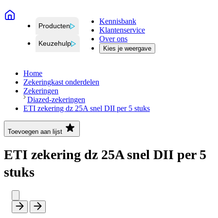
Kennisbank
Producten
Klantenservice
Over ons
Keuzehulp
Kies je weergave
Home
Zekeringkast onderdelen
Zekeringen
Diazed-zekeringen
ETI zekering dz 25A snel DII per 5 stuks
Toevoegen aan lijst
ETI zekering dz 25A snel DII per 5
stuks