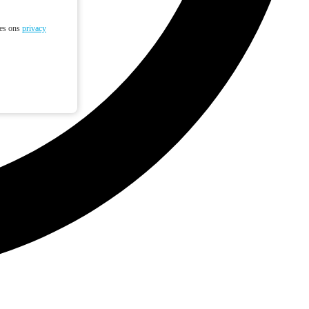
ees ons
privacy