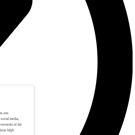
om ons
social media,
verstrekt of die
ite blijft