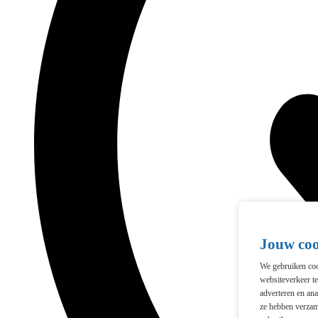
Jouw co
We gebruiken cook
websiteverkeer t
adverteren en ana
ze hebben verzam