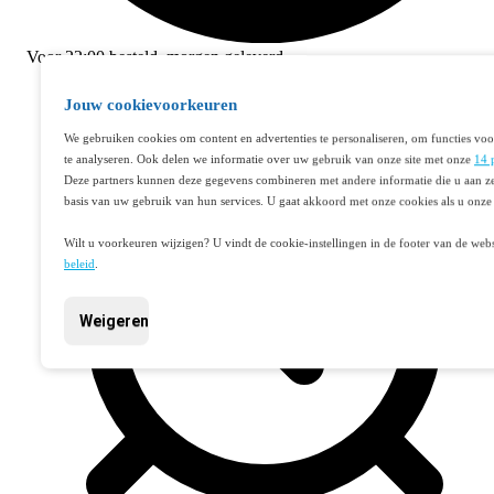
Voor
22:00
besteld,
morgen geleverd
Jouw cookievoorkeuren
We gebruiken cookies om content en advertenties te personaliseren, om functies voo
te analyseren. Ook delen we informatie over uw gebruik van onze site met onze
14 
Deze partners kunnen deze gegevens combineren met andere informatie die u aan ze
basis van uw gebruik van hun services. U gaat akkoord met onze cookies als u onze 
Wilt u voorkeuren wijzigen? U vindt de cookie-instellingen in de footer van de webs
beleid
.
Weigeren