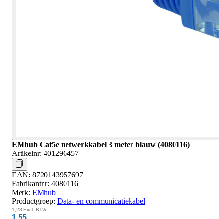
EMhub Cat5e netwerkkabel 3 meter blauw (4080116)
Artikelnr:
401296457
EAN:
8720143957697
Fabrikantnr:
4080116
Merk:
EMhub
Productgroep:
Data- en communicatiekabel
1,28
Excl. BTW
1,55