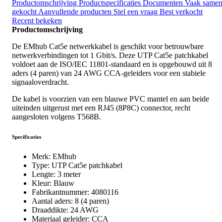
Productomschrijving
Productspecificaties
Documenten
Vaak same
gekocht
Aanvullende producten
Stel een vraag
Best verkocht
Recent bekeken
Productomschrijving
De EMhub Cat5e netwerkkabel is geschikt voor betrouwbare
netwerkverbindingen tot 1 Gbit/s. Deze UTP Cat5e patchkabel
voldoet aan de ISO/IEC 11801-standaard en is opgebouwd uit 8
aders (4 paren) van 24 AWG CCA-geleiders voor een stabiele
signaaloverdracht.
De kabel is voorzien van een blauwe PVC mantel en aan beide
uiteinden uitgerust met een RJ45 (8P8C) connector, recht
aangesloten volgens T568B.
Specificaties
Merk: EMhub
Type: UTP Cat5e patchkabel
Lengte: 3 meter
Kleur: Blauw
Fabrikantnummer: 4080116
Aantal aders: 8 (4 paren)
Draaddikte: 24 AWG
Materiaal geleider: CCA