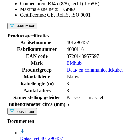
Connectoren: RJ45 (8/8), recht (T568B)
Maximale snelheid: 1 Gbit/s
Certificering: CE, RoHS, ISO 9001
Lees meer
Productspecificaties
Artikelnummer
401296457
Fabrikantnummer
4080116
EAN code
8720143957697
Merk
EMhub
Productgroep
Data- en communicatiekabel
Mantelkleur
Blauw
Kabellengte (m)
3
Aantal aders
8
Samenstelling geleider
Klasse 1 = massief
Buitendiameter circa (mm)
5
Lees meer
Documenten
Datasheet 401296457