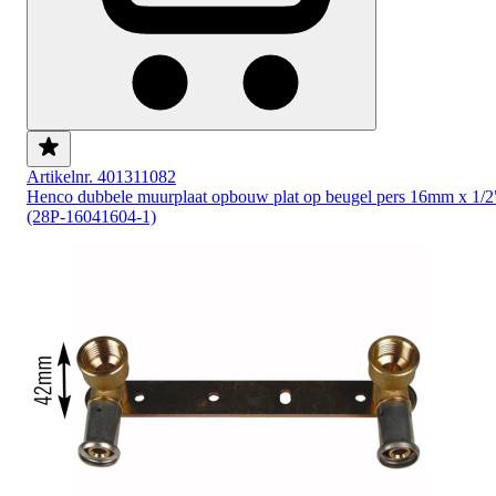
Artikelnr. 401311082
Henco dubbele muurplaat opbouw plat op beugel pers 16mm x 1/2
(28P-16041604-1)