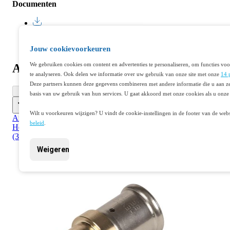
Documenten
Datasheet 401068855
Jouw cookievoorkeuren
We gebruiken cookies om content en advertenties te personaliseren, om functies voo
Aanvullende producten
te analyseren. Ook delen we informatie over uw gebruik van onze site met onze
14 
Deze partners kunnen deze gegevens combineren met andere informatie die u aan ze
basis van uw gebruik van hun services. U gaat akkoord met onze cookies als u onze 
Wilt u voorkeuren wijzigen? U vindt de cookie-instellingen in de footer van de webs
Artikelnr. 401319372
beleid
.
Henco rechtekoppeling Henco pers x koper pers 16mm x 15mm
(36P-1615P)
Weigeren