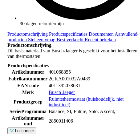
90 dagen retourtermijn
Productomschrijving
Productspecificaties
Documenten
Aanvullend
producten
Stel een vraag
Best verkocht
Recent bekeken
Productomschrijving
Dit basismateriaal van Busch-Jaeger is geschikt voor het installeren
van thermostaten.
Productspecificaties
Artikelnummer
401068855
Fabrikantnummer
2CKA001032A0489
EAN code
4011395078631
Merk
Busch-Jaeger
Ruimtethermostaat (huishoudelijk, niet
Productgroep
industrieel)
Serie/Programma
Balance, SI, Future, Solo, Axcent,
Artikelnummer
2850011406
oud
Lees meer