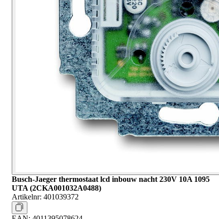
Busch-Jaeger thermostaat lcd inbouw nacht 230V 10A 1095
UTA (2CKA001032A0488)
Artikelnr:
401039372
EAN:
4011395078624