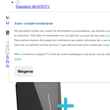
Datasheet 401039372
Veelgestelde vragen
Log in
of
maak een account aan
om een vraag te stellen.
Jouw cookievoorkeuren
We gebruiken cookies om content en advertenties te personaliseren, om functies voo
Best verkocht
te analyseren. Ook delen we informatie over uw gebruik van onze site met onze
14 
Deze partners kunnen deze gegevens combineren met andere informatie die u aan ze
basis van uw gebruik van hun services. U gaat akkoord met onze cookies als u onze 
Wilt u voorkeuren wijzigen? U vindt de cookie-instellingen in de footer van de webs
Artikelnr. 401328863
beleid
.
Easee loadbalancing bundel - Charge Up loadbalancing bundel
22kW type 2 socket - zwart
Weigeren