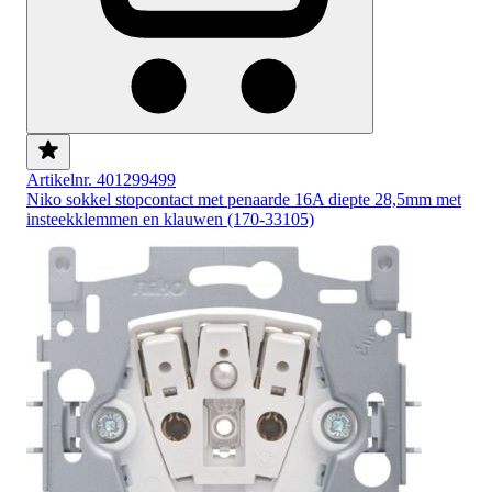
Artikelnr. 401299499
Niko sokkel stopcontact met penaarde 16A diepte 28,5mm met
insteekklemmen en klauwen (170-33105)