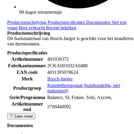
90 dagen retourtermijn
Productomschrijving
Productspecificaties
Documenten
Stel een
vraag
Best verkocht
Recent bekeken
Productomschrijving
Dit basismateriaal van Busch-Jaeger is geschikt voor het installeren
van thermostaten.
Productspecificaties
Artikelnummer
401039372
Fabrikantnummer
2CKA001032A0488
EAN code
4011395078624
Merk
Busch-Jaeger
Ruimtethermostaat (huishoudelijk, niet
Productgroep
industrieel)
Serie/Programma
Balance, SI, Future, Solo, Axcent,
Artikelnummer
2700440092
oud
Lees meer
Documenten