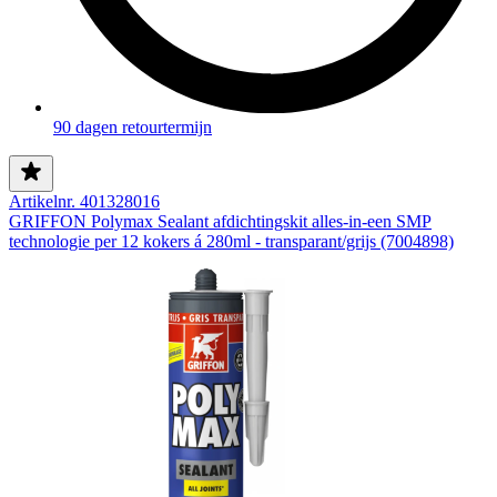
90 dagen retourtermijn
Artikelnr. 401328016
GRIFFON Polymax Sealant afdichtingskit alles-in-een SMP
technologie per 12 kokers á 280ml - transparant/grijs (7004898)