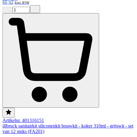
66,92
Artikelnr. 401316151
illbruck sanitairkit siliconenkit bouwkit - koker 310ml - grijswit - set
van 12 stuks (FA201)