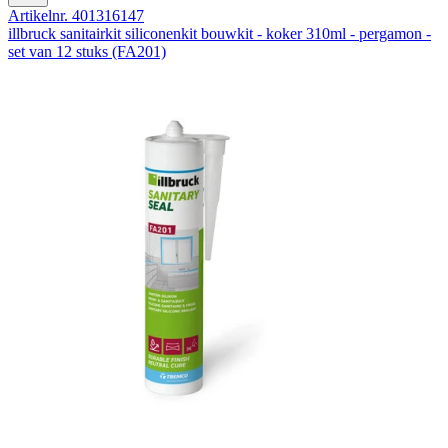
Artikelnr. 401316147
illbruck sanitairkit siliconenkit bouwkit - koker 310ml - pergamon -
set van 12 stuks (FA201)