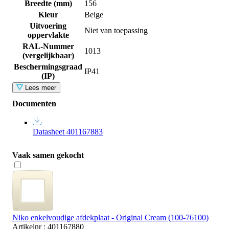
Breedte (mm)
156
Kleur
Beige
Uitvoering
Niet van toepassing
oppervlakte
RAL-Nummer
1013
(vergelijkbaar)
Beschermingsgraad
IP41
(IP)
Lees meer
Documenten
Datasheet 401167883
Vaak samen gekocht
Niko enkelvoudige afdekplaat - Original Cream (100-76100)
Artikelnr : 401167880