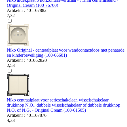
Niko afdekplaat 3 horizontaal/verticaal - 71mm centerafstand -
Original Cream (100-76700)
Artikelnr : 401167882
7,32
Niko Original - centraalplaat voor wandcontactdoos met penaarde
en kinderbeveiliging (100-66601)
Artikelnr : 401052820
2,53
Niko centraalplaat voor serieschakelaar, wisselschakelaar +
drukknop N.O., dubbele wisselschakelaar of dubbele drukknop
N.O. of N.G. - Original Cream (100-61505)
Artikelnr : 401167876
4,33