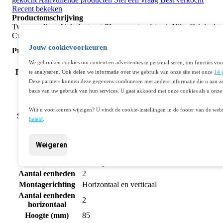
Recent bekeken
Productomschrijving
Tweevoudige afdekplaat met 71mm centerafstand, Niko Original
Cream.
Jouw cookievoorkeuren
Productspecificaties
Artikelnummer
401167883
We gebruiken cookies om content en advertenties te personaliseren, om functies voo
Fabrikantnummer
5413736209626
te analyseren. Ook delen we informatie over uw gebruik van onze site met onze
14 
EAN code
5413736209626
Deze partners kunnen deze gegevens combineren met andere informatie die u aan ze
basis van uw gebruik van hun services. U gaat akkoord met onze cookies als u onze 
Merk
Niko
Productgroep
Afdekraam schakelmateriaal
Wilt u voorkeuren wijzigen? U vindt de cookie-instellingen in de footer van de webs
Serie/Programma
ORIGINAL CREAM
beleid
.
Afdekraam Schakelmateriaal,
Schakelmateriaal > Niko > Original > Creme
Categorie
Overige Categorieen > Belgie > Niko >
Weigeren
Afdekplaat, Schakelmateriaal > Niko >
Afdekplaat
Aantal eenheden
2
Montagerichting
Horizontaal en verticaal
Aantal eenheden
2
horizontaal
Hoogte (mm)
85