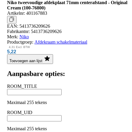
Niko tweevoudige afdekplaat 71mm centerafstand - Original
Cream (100-76800)
Artikelnr:
401167883
EAN:
5413736209626
Fabrikantnr:
5413736209626
Merk:
Niko
Productgroep:
Afdekraam schakelmateriaal
4,31
Excl. BTW
5,22
Toevoegen aan lijst
Aanpasbare opties:
ROOM_TITLE
Maximaal 255 tekens
ROOM_UID
Maximaal 255 tekens