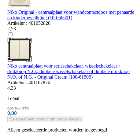
Niko Original - centraalplaat voor wandcontactdoos met penaarde
en kinderbeveiliging (100-66601)
Artikelnr : 401052820
2,53
Niko centraalplaat voor serieschakelaar, wisselschakelaar +
drukknop N.O., dubbele wisselschakelaar of dubbele drukknop
N.O. of N.G. - Original Cream (100-61505)
Artikelnr : 401167876
4,33
Totaal
0,00
Excl. BTW
0,00
Selecteer een product om toe te voegen
Alleen geselecteerde producten worden toegevoegd