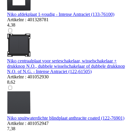
Niko afdekplaat 1-voudig - Intense Antraciet (133-76100)
Artikelnr : 401328781
4,38
Niko centraalplaat voor serieschakelaar, wisselschakelaar +
drukknop N.O., dubbele wisselschakelaar of dubbele drukknop
N.O. of N.G. - Intense Antraciet (122-61505)
Artikelnr : 401052930
8,62
Niko spuitwaterdichte blindplaat anthracite coated (122-76901)
Artikelnr : 401052947
7,38