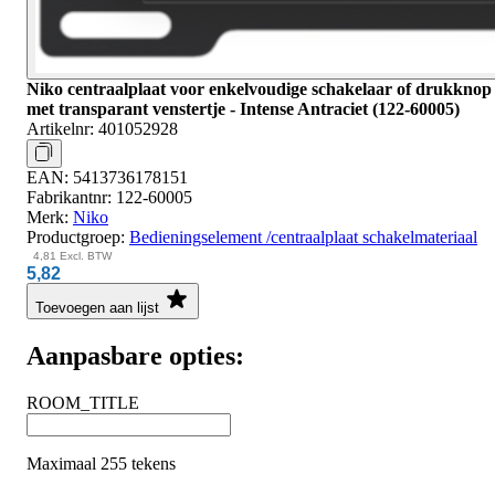
Niko centraalplaat voor enkelvoudige schakelaar of drukknop
met transparant venstertje - Intense Antraciet (122-60005)
Artikelnr:
401052928
EAN:
5413736178151
Fabrikantnr:
122-60005
Merk:
Niko
Productgroep:
Bedieningselement /centraalplaat schakelmateriaal
4,81
Excl. BTW
5,82
Toevoegen aan lijst
Aanpasbare opties:
ROOM_TITLE
Maximaal 255 tekens