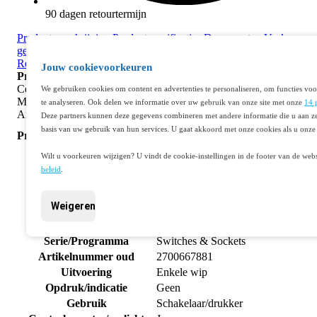
90 dagen retourtermijn
Productomschrijving
Productspecificaties
Documenten
Vaak same
gekocht
Aanvullende producten
Stel een vraag
Best verkocht
Recent bekeken
Jouw cookievoorkeuren
Productomschrijving
Centraalplaat uitgevoerd met een enkelvoudige drukknop met lens.
We gebruiken cookies om content en advertenties te personaliseren, om functies voo
Met deze drukknop is het mogelijk om 1 verlichting te bedienen.
te analyseren. Ook delen we informatie over uw gebruik van onze site met onze
14 
Afwerkingskleur is anthracite coated.
Deze partners kunnen deze gegevens combineren met andere informatie die u aan ze
basis van uw gebruik van hun services. U gaat akkoord met onze cookies als u onze 
Productspecificaties
Artikelnummer
401052928
Wilt u voorkeuren wijzigen? U vindt de cookie-instellingen in de footer van de webs
Fabrikantnummer
122-60005
beleid
.
EAN code
5413736178151
Merk
Niko
Weigeren
Bedieningselement /centraalplaat
Productgroep
schakelmateriaal
Serie/Programma
Switches & Sockets
Artikelnummer oud
2700667881
Uitvoering
Enkele wip
Opdruk/indicatie
Geen
Gebruik
Schakelaar/drukker