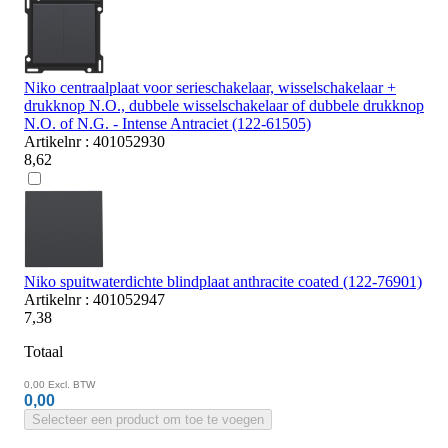
Niko centraalplaat voor serieschakelaar, wisselschakelaar +
drukknop N.O., dubbele wisselschakelaar of dubbele drukknop
N.O. of N.G. - Intense Antraciet (122-61505)
Artikelnr : 401052930
8,62
Niko spuitwaterdichte blindplaat anthracite coated (122-76901)
Artikelnr : 401052947
7,38
Totaal
0,00
Excl. BTW
0,00
Selecteer een product om toe te voegen