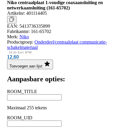
Niko centraalplaat 1-voudige coaxaansluiting en
netwerkaansluiting (161-65702)
Artikelnr:
401114405
EAN:
5413736335899
Fabrikantnr:
161-65702
Merk:
Niko
Productgroep:
Onderdeel/centraalplaat communicatie-
schakelmateriaal
10,41
Excl. BTW
12,60
Toevoegen aan lijst
Aanpasbare opties:
ROOM_TITLE
Maximaal 255 tekens
ROOM_UID