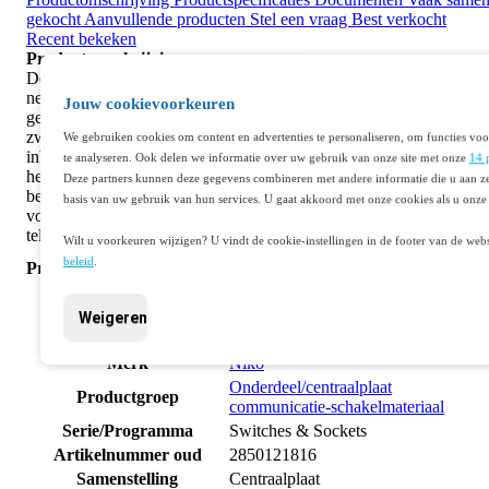
gekocht
Aanvullende producten
Stel een vraag
Best verkocht
Recent bekeken
Productomschrijving
Deze Niko centraalplaat voor een 1-voudige coaxaansluiting en
netwerkaansluiting is door de compacte afmeting van 45 x 45 mm
Jouw cookievoorkeuren
geschikt voor directe integratie in diverse Niko series. Je klikt de
zwarte afwerkingsset vast via de snap-bevestiging in een
We gebruiken cookies om content en advertenties te personaliseren, om functies voo
inbouwdoos van minimaal 50 mm diep. De halogeenvrije kunststof
te analyseren. Ook delen we informatie over uw gebruik van onze site met onze
14 
heeft een matte afwerking in RAL 9005 en biedt een IP41-
Deze partners kunnen deze gegevens combineren met andere informatie die u aan ze
beschermingsgraad. Dankzij de afgeschermde behuizing en ruimte
basis van uw gebruik van hun services. U gaat akkoord met onze cookies als u onze 
voor twee connectoren realiseer je een storingsvrije data- en
televisieverbinding in elke professionele installatie.
Wilt u voorkeuren wijzigen? U vindt de cookie-instellingen in de footer van de webs
beleid
.
Productspecificaties
Artikelnummer
401114405
Fabrikantnummer
161-65702
Weigeren
EAN code
5413736335899
Merk
Niko
Onderdeel/centraalplaat
Productgroep
communicatie-schakelmateriaal
Serie/Programma
Switches & Sockets
Artikelnummer oud
2850121816
Samenstelling
Centraalplaat