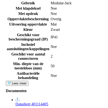
Gebruik
Modular-Jack
Met klapdeksel
Nee
Met opdruk
Nee
Oppervlaktebescherming
Overig
Uitvoering oppervlakte
Mat
Kleur
Zwart
Geschikt voor
IP41
beschermingsgraad (IP)
Inclusief
Nee
aansluitingen/koppelingen
Geschikt voor aantal
2
connectoren
Min. diepte van de
50
toesteldoos (mm)
Antibacteriële
Nee
behandeling
Lees meer
Documenten
Datasheet 401114405