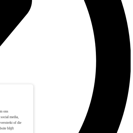
om ons
social media,
verstrekt of die
ite blijft