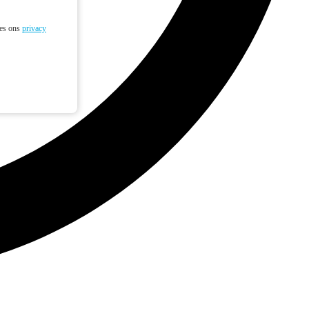
ees ons
privacy