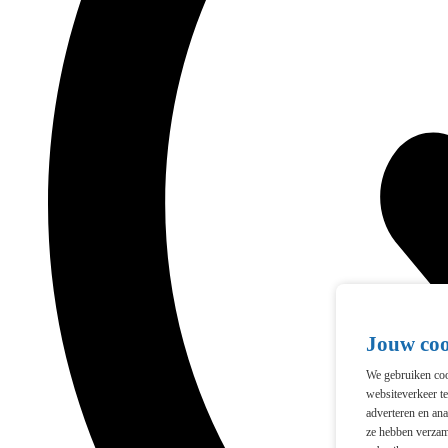
Jouw co
We gebruiken cook
websiteverkeer t
adverteren en ana
ze hebben verzam