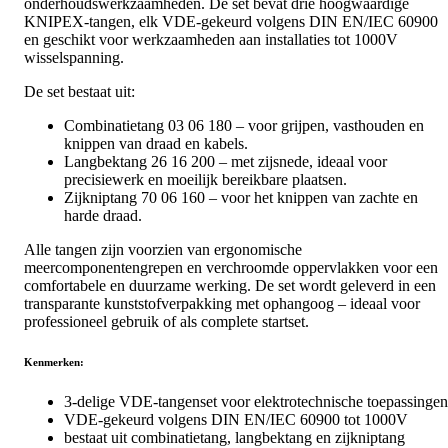
onderhoudswerkzaamheden. De set bevat drie hoogwaardige
KNIPEX-tangen, elk VDE-gekeurd volgens DIN EN/IEC 60900
en geschikt voor werkzaamheden aan installaties tot 1000V
wisselspanning.
De set bestaat uit:
Combinatietang 03 06 180 – voor grijpen, vasthouden en
knippen van draad en kabels.
Langbektang 26 16 200 – met zijsnede, ideaal voor
precisiewerk en moeilijk bereikbare plaatsen.
Zijkniptang 70 06 160 – voor het knippen van zachte en
harde draad.
Alle tangen zijn voorzien van ergonomische
meercomponentengrepen en verchroomde oppervlakken voor een
comfortabele en duurzame werking. De set wordt geleverd in een
transparante kunststofverpakking met ophangoog – ideaal voor
professioneel gebruik of als complete startset.
Kenmerken:
3-delige VDE-tangenset voor elektrotechnische toepassingen
VDE-gekeurd volgens DIN EN/IEC 60900 tot 1000V
bestaat uit combinatietang, langbektang en zijkniptang