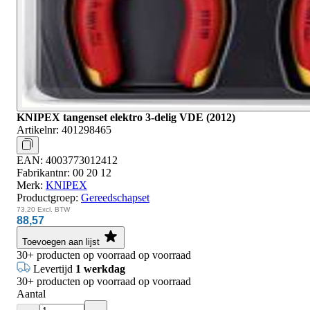
KNIPEX tangenset elektro 3-delig VDE (2012)
Artikelnr:
401298465
EAN:
4003773012412
Fabrikantnr:
00 20 12
Merk:
KNIPEX
Productgroep:
Gereedschapset
73,20
Excl. BTW
88,57
Toevoegen aan lijst
30+
producten op voorraad
op voorraad
Levertijd
1 werkdag
30+
producten op voorraad
op voorraad
Aantal