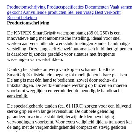
Productomschrijving
Productspecificaties
Documenten
Vaak same
gekocht
Aanvullende producten
Stel een vraag
Best verkocht
Recent bekeken
Productomschrijving
De KNIPEX SmartGrip® waterpomptang (85 01 250) is een
innovatieve tang met automatische instelling, ideaal voor snel
werken aan verschillende werkstukafmetingen zonder handmatige
verstelling. Deze tang stelt zichzelf automatisch in bij het grijpen en
is daardoor bijzonder geschikt voor situaties met frequente
wisselingen van werkstukken.
Dankzij het slanke ontwerp van kop en scharnier biedt de
SmartGrip® uitstekende toegang tot moeilijk bereikbare plaatsen.
De tang is met één hand te bedienen, zowel door rechts- als
linkshandigen. De zelfklemmende werking op buizen en moeren
voorkomt wegglijden en vermindert de benodigde handkracht
aanzienlijk.
De speciaalgeharde tanden (ca. 61 HRC) zorgen voor een blijvend
sterke grip en een lange levensduur. De dubbele geleiding
garandeert maximale stabiliteit, terwijl de klembeveiliging
verwondingen voorkomt. Voor extra veiligheid tijdens transport ka
de tang met de vergrendelingshendel compact en stevig gesloten