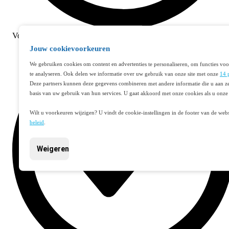
Voor
22:00
besteld,
morgen geleverd
Jouw cookievoorkeuren
We gebruiken cookies om content en advertenties te personaliseren, om functies voo
te analyseren. Ook delen we informatie over uw gebruik van onze site met onze
14 
Deze partners kunnen deze gegevens combineren met andere informatie die u aan ze
basis van uw gebruik van hun services. U gaat akkoord met onze cookies als u onze 
Wilt u voorkeuren wijzigen? U vindt de cookie-instellingen in de footer van de webs
beleid
.
Weigeren