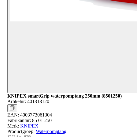
KNIPEX smartGrip waterpomptang 250mm (8501250)
Artikelnr:
401318120
EAN:
4003773061304
Fabrikantnr:
85 01 250
Merk:
KNIPEX
Productgroep:
Waterpomptang
37,77
Excl. BTW