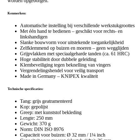
worden opgeborgen.
Kenmerken:
Automatische instelling bij verschillende werkstukgroottes
Met één hand te bedienen – geschikt voor rechts- en
linkshandigen
Slanke bouwvorm voor uitstekende toegankelijkheid
Zelfklemmend op buizen en moeren – geen wegglijden
Grijpvlakken met speciaalgeharde tanden (ca. 61 HRC)
Hoge stabiliteit door dubbele geleiding
Klembeveiliging tegen beknelling van vingers
Vergrendelingshendel voor veilig transport
Made in Germany – KNIPEX kwaliteit
Technische specificaties:
Tang: grijs geatramenteerd
Kop: gepolijst
Greep: met kunststof bekleding
Lengte: 250 mm
Gewicht: 370 g
Norm: DIN ISO 8976
Capaciteit voor buizen: Ø 32 mm / 1¼ inch