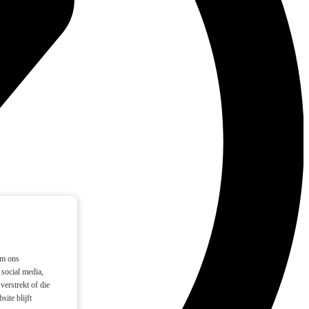
om ons
social media,
verstrekt of die
ite blijft