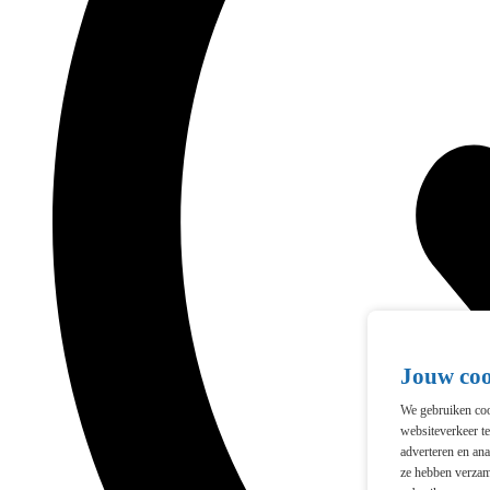
Jouw co
We gebruiken cook
websiteverkeer t
adverteren en ana
ze hebben verzam