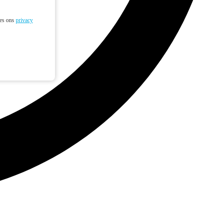
ees ons
privacy