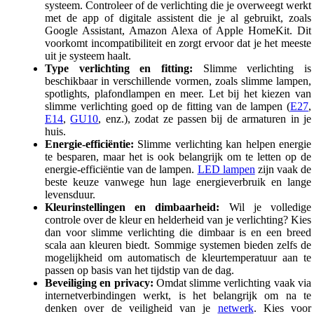
systeem. Controleer of de verlichting die je overweegt werkt
met de app of digitale assistent die je al gebruikt, zoals
Google Assistant, Amazon Alexa of Apple HomeKit. Dit
voorkomt incompatibiliteit en zorgt ervoor dat je het meeste
uit je systeem haalt.
Type verlichting en fitting:
Slimme verlichting is
beschikbaar in verschillende vormen, zoals slimme lampen,
spotlights, plafondlampen en meer. Let bij het kiezen van
slimme verlichting goed op de fitting van de lampen (
E27
,
E14
,
GU10
, enz.), zodat ze passen bij de armaturen in je
huis.
Energie-efficiëntie:
Slimme verlichting kan helpen energie
te besparen, maar het is ook belangrijk om te letten op de
energie-efficiëntie van de lampen.
LED lampen
zijn vaak de
beste keuze vanwege hun lage energieverbruik en lange
levensduur.
Kleurinstellingen en dimbaarheid:
Wil je volledige
controle over de kleur en helderheid van je verlichting? Kies
dan voor slimme verlichting die dimbaar is en een breed
scala aan kleuren biedt. Sommige systemen bieden zelfs de
mogelijkheid om automatisch de kleurtemperatuur aan te
passen op basis van het tijdstip van de dag.
Beveiliging en privacy:
Omdat slimme verlichting vaak via
internetverbindingen werkt, is het belangrijk om na te
denken over de veiligheid van je
netwerk
. Kies voor