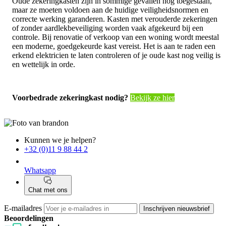
Oude zekeringkasten zijn in sommige gevallen nog toegestaan,
maar ze moeten voldoen aan de huidige veiligheidsnormen en
correcte werking garanderen. Kasten met verouderde zekeringen
of zonder aardlekbeveiliging worden vaak afgekeurd bij een
controle. Bij renovatie of verkoop van een woning wordt meestal
een moderne, goedgekeurde kast vereist. Het is aan te raden een
erkend elektricien te laten controleren of je oude kast nog veilig is
en wettelijk in orde.
Voorbedrade zekeringkast nodig?
Bekijk ze hier
Kunnen we je helpen?
+32 (0)11 9 88 44 2
Whatsapp
Chat met ons
E-mailadres
Inschrijven nieuwsbrief
Beoordelingen