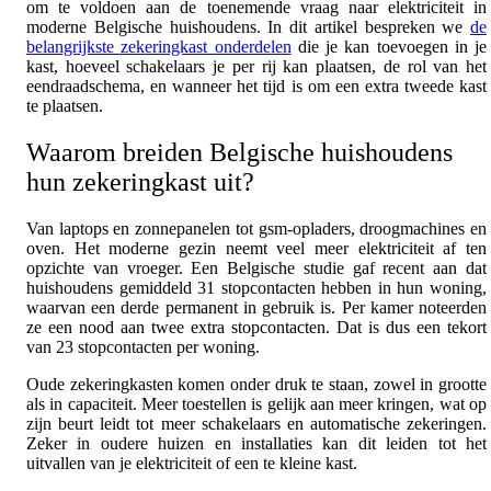
om te voldoen aan de toenemende vraag naar elektriciteit in
moderne Belgische huishoudens. In dit artikel bespreken we
de
belangrijkste zekeringkast onderdelen
die je kan toevoegen in je
kast, hoeveel schakelaars je per rij kan plaatsen, de rol van het
eendraadschema, en wanneer het tijd is om een extra tweede kast
te plaatsen.
Waarom breiden Belgische huishoudens
hun zekeringkast uit?
Van laptops en zonnepanelen tot gsm-opladers, droogmachines en
oven. Het moderne gezin neemt veel meer elektriciteit af ten
opzichte van vroeger. Een Belgische studie gaf recent aan dat
huishoudens gemiddeld 31 stopcontacten hebben in hun woning,
waarvan een derde permanent in gebruik is. Per kamer noteerden
ze een nood aan twee extra stopcontacten. Dat is dus een tekort
van 23 stopcontacten per woning.
Oude zekeringkasten komen onder druk te staan, zowel in grootte
als in capaciteit. Meer toestellen is gelijk aan meer kringen, wat op
zijn beurt leidt tot meer schakelaars en automatische zekeringen.
Zeker in oudere huizen en installaties kan dit leiden tot het
uitvallen van je elektriciteit of een te kleine kast.