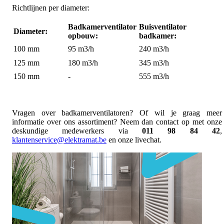
Richtlijnen per diameter:
Badkamerventilator
Buisventilator
Diameter:
opbouw:
badkamer:
100 mm
95 m3/h
240 m3/h
125 mm
180 m3/h
345 m3/h
150 mm
-
555 m3/h
Vragen over badkamerventilatoren? Of wil je graag meer
informatie over ons assortiment? Neem dan contact op met onze
deskundige medewerkers via
011 98 84 42
,
klantenservice@elektramat.be
en onze livechat.