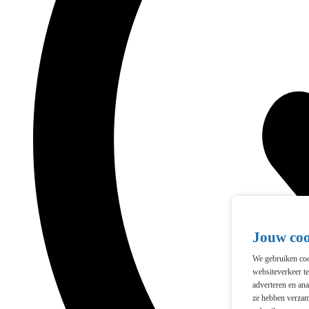
Jouw co
We gebruiken cook
websiteverkeer t
adverteren en ana
ze hebben verzam