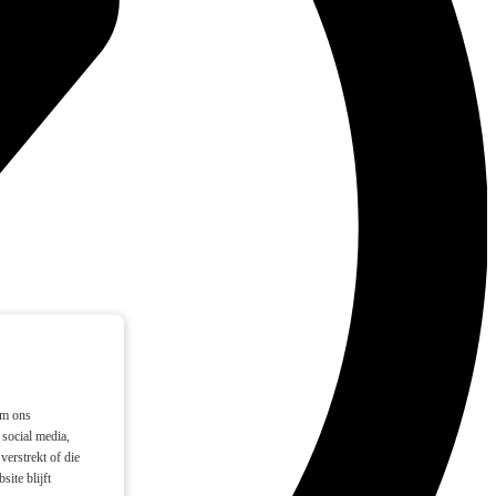
om ons
social media,
verstrekt of die
ite blijft