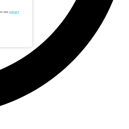
ees ons
privacy