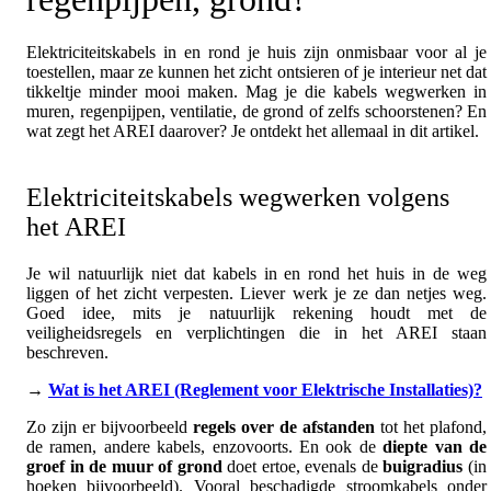
Elektriciteitskabels in en rond je huis zijn onmisbaar voor al je
toestellen, maar ze kunnen het zicht ontsieren of je interieur net dat
tikkeltje minder mooi maken. Mag je die kabels wegwerken in
muren, regenpijpen, ventilatie, de grond of zelfs schoorstenen? En
wat zegt het AREI daarover? Je ontdekt het allemaal in dit artikel.
Elektriciteitskabels wegwerken volgens
het AREI
Je wil natuurlijk niet dat kabels in en rond het huis in de weg
liggen of het zicht verpesten. Liever werk je ze dan netjes weg.
Goed idee, mits je natuurlijk rekening houdt met de
veiligheidsregels en verplichtingen die in het AREI staan
beschreven.
→
Wat is het AREI (Reglement voor Elektrische Installaties)?
Zo zijn er bijvoorbeeld
regels over de afstanden
tot het plafond,
de ramen, andere kabels, enzovoorts. En ook de
diepte van de
groef in de muur of grond
doet ertoe, evenals de
buigradius
(in
hoeken bijvoorbeeld). Vooral beschadigde stroomkabels onder