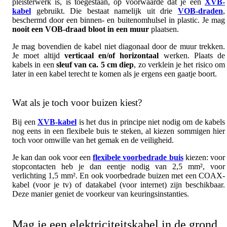
pleisterwerk is, is toegestaan, op voorwaarde dat je een
XVB-
kabel
gebruikt. Die bestaat namelijk uit drie
VOB-draden
,
beschermd door een binnen- en buitenomhulsel in plastic. Je mag
nooit een VOB-draad bloot in een muur
plaatsen.
Je mag bovendien de kabel niet diagonaal door de muur trekken.
Je moet altijd
verticaal en/of horizontaal
werken. Plaats de
kabels in een
sleuf van ca. 5 cm diep
, zo verklein je het risico om
later in een kabel terecht te komen als je ergens een gaatje boort.
Wat als je toch voor buizen kiest?
Bij een
XVB-kabel
is het dus in principe niet nodig om de kabels
nog eens in een flexibele buis te steken, al kiezen sommigen hier
toch voor omwille van het gemak en de veiligheid.
Je kan dan ook voor een
flexibele voorbedrade buis
kiezen: voor
stopcontacten heb je dan eentje nodig van 2,5 mm², voor
verlichting 1,5 mm². En ook voorbedrade buizen met een COAX-
kabel (voor je tv) of datakabel (voor internet) zijn beschikbaar.
Deze manier geniet de voorkeur van keuringsinstanties.
Mag je een elektriciteitskabel in de grond